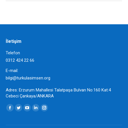
İletişim
Telefon
0312 424 22 66
E-mail:
bilgi@turkulasimsen.org
Adres: Erzurum Mahallesi Talatpaşa Bulvarı No:160 Kat:4
Cebeci Çankaya/ANKARA
Find us on:
Facebook
Twitter
YouTube
Linkedin
Instagram
page
page
page
page
page
opens
opens
opens
opens
opens