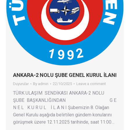
ANKARA-2 NOLU ŞUBE GENEL KURUL İLANI
Duyurular
By
admin
22/10/2025
Leave a comment
TÜRK ULAŞIM SENDİKASI ANKARA-2 NOLU
ŞUBE BAŞKANLIĞINDAN G E
N E L K U R U L İ L A N I Şubemizin 8. Olağan
Genel Kurulu aşağıda belirtilen gündem konularını
görüşmek üzere 12.11.2025 tarihinde, saat 11:00…