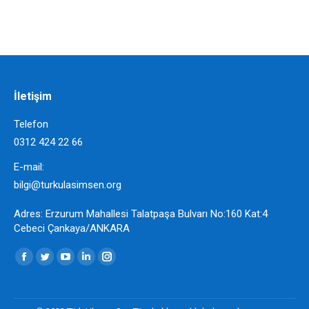
İletişim
Telefon
0312 424 22 66
E-mail:
bilgi@turkulasimsen.org
Adres: Erzurum Mahallesi Talatpaşa Bulvarı No:160 Kat:4
Cebeci Çankaya/ANKARA
Find us on:
Facebook
Twitter
YouTube
Linkedin
Instagram
page
page
page
page
page
opens
opens
opens
opens
opens