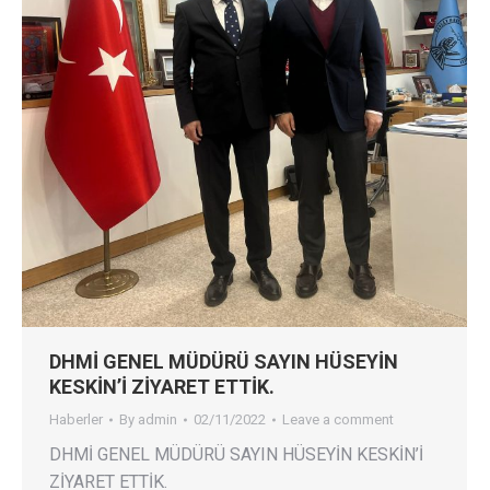
DHMİ GENEL MÜDÜRÜ SAYIN HÜSEYİN
KESKİN’İ ZİYARET ETTİK.
Haberler
By
admin
02/11/2022
Leave a comment
DHMİ GENEL MÜDÜRÜ SAYIN HÜSEYİN KESKİN’İ
ZİYARET ETTİK.